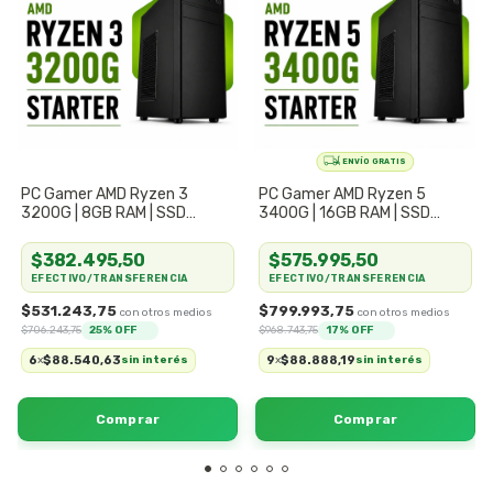
PC Gamer AMD Ryzen 3
PC Gamer AMD Ryzen 5
3200G | 8GB RAM | SSD
3400G | 16GB RAM | SSD
240GB | Kit Completo
480GB | Kit Completo
$382.495,50
$575.995,50
EFECTIVO/TRANSFERENCIA
EFECTIVO/TRANSFERENCIA
$531.243,75
$799.993,75
$706.243,75
25
% OFF
$968.743,75
17
% OFF
6
$88.540,63
9
$88.888,19
x
sin interés
x
sin interés