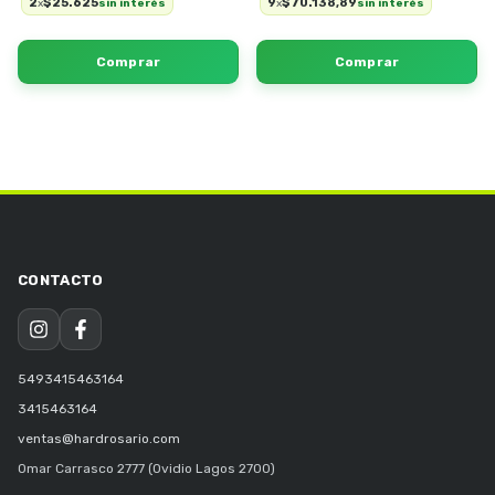
2
$25.625
9
$70.138,89
x
sin interés
x
sin interés
5493415463164
3415463164
ventas@hardrosario.com
Omar Carrasco 2777 (Ovidio Lagos 2700)