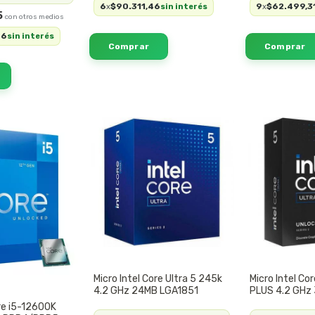
6
$90.311,46
9
$62.499,3
x
sin interés
x
5
96
sin interés
Micro Intel Core Ultra 5 245k
Micro Intel Co
4.2 GHz 24MB LGA1851
PLUS 4.2 GHz
ore i5-12600K