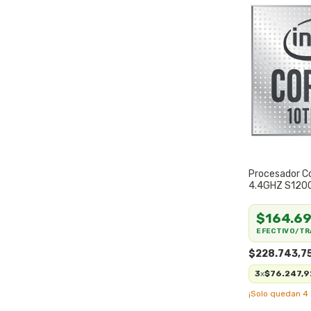
Procesador Co
4.4GHZ S120
$164.69
EFECTIVO/TR
$228.743,7
3
$76.247,9
x
¡Solo quedan
4