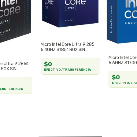
Micro Intel Core Ultra 9 285
5.4GHZ S1851 BOX SIN
COOLER
Micro Intel Co
5.6GHZ S170
$0
re Ultra 9 285K
SIN COOLER
 BOX SIN
EFECTIVO/TRANSFERENCIA
$0
EFECTIVO/TR
ANSFERENCIA