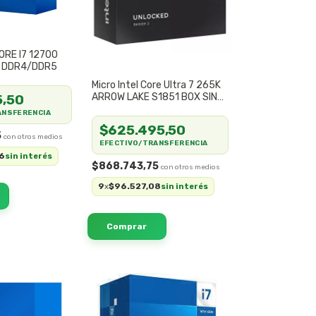
ORE I7 12700
0 DDR4/DDR5
Micro Intel Core Ultra 7 265K
ARROW LAKE S1851 BOX SIN
5,50
COOLER
ANSFERENCIA
$625.495,50
5
EFECTIVO/TRANSFERENCIA
6
sin interés
$868.743,75
9
$96.527,08
x
sin interés