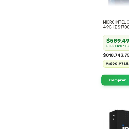
MICRO INTEL 
4.9GHZ S170
$589.49
EFECTIVO/TR
$818.743,7
9
$90.971,5
x