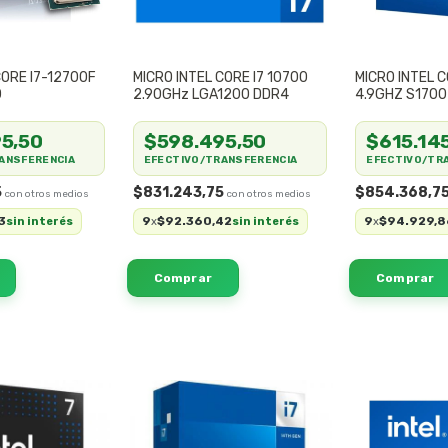
CORE I7-12700F
MICRO INTEL CORE I7 10700
MICRO INTEL C
0
2.90GHz LGA1200 DDR4
4.9GHZ S170
5,50
$598.495,50
$615.14
ANSFERENCIA
EFECTIVO/TRANSFERENCIA
EFECTIVO/TR
5
$831.243,75
$854.368,7
3
9
$92.360,42
9
$94.929,8
sin interés
x
sin interés
x