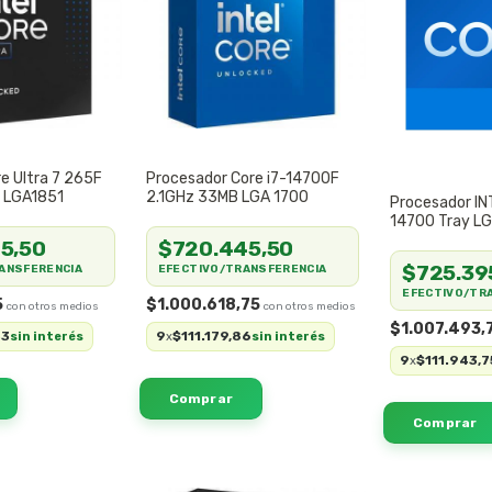
re Ultra 7 265F
Procesador Core i7-14700F
 LGA1851
2.1GHz 33MB LGA 1700
Procesador IN
14700 Tray L
5,50
$720.445,50
$725.39
ANSFERENCIA
EFECTIVO/TRANSFERENCIA
EFECTIVO/TR
5
$1.000.618,75
$1.007.493,
53
9
$111.179,86
sin interés
x
sin interés
9
$111.943,7
x