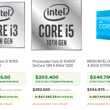
re i3 10105
Procesador Core i5 10400F
MICRO INTEL C
0
SixCore 12M 4.3GHz 1200
4.3GHZ S170
5,50
$203.400
$249.75
ANSFERENCIA
EFECTIVO/TRANSFERENCIA
EFECTIVO/TR
5
$282.500
$346.875
2
6
$47.083,33
6
$57.812,5
sin interés
x
sin interés
x
en stock!
¡Solo quedan
4
en stock!
¡Solo quedan
5
e