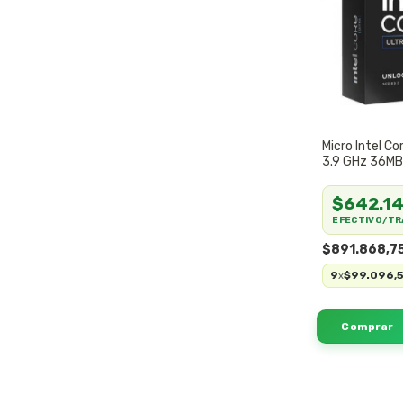
Micro Intel Co
3.9 GHz 36MB
$642.14
EFECTIVO/TR
$891.868,7
9
$99.096,
x