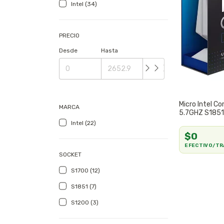
Intel (34)
PRECIO
Desde
Hasta
Micro Intel Co
MARCA
5.7GHZ S1851
COOLER
Intel (22)
$0
EFECTIVO/TR
SOCKET
S1700 (12)
S1851 (7)
S1200 (3)