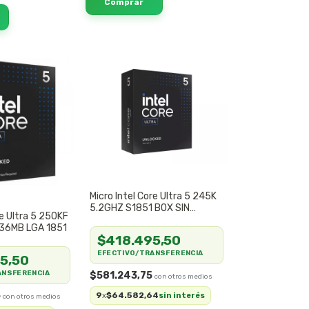
Micro Intel Core Ultra 5 245K
5.2GHZ S1851 BOX SIN
re Ultra 5 250KF
COOLER
 36MB LGA 1851
$418.495,50
EFECTIVO/TRANSFERENCIA
5,50
ANSFERENCIA
$581.243,75
5
9
$64.582,64
x
sin interés