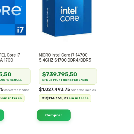
TEL Core i7
MICRO Intel Core i7 14700
GA 1700
5.4GHZ S1700 DDR4/DDR5
5,50
$739.795,50
ANSFERENCIA
EFECTIVO/TRANSFERENCIA
75
$1.027.493,75
5
9
$114.165,97
sin interés
x
sin interés