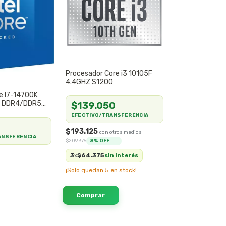
Procesador Core i3 10105F
4.4GHZ S1200
re I7-14700K
0 DDR4/DDR5
$139.050
EFECTIVO/TRANSFERENCIA
$193.125
ANSFERENCIA
$209.375
8
% OFF
3
$64.375
x
sin interés
¡Solo quedan
5
en stock!