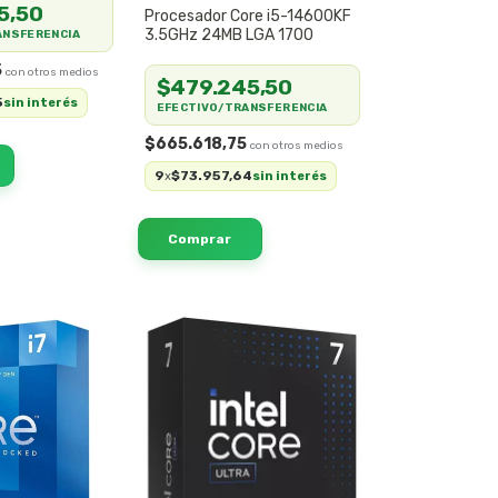
5,50
Procesador Core i5-14600KF
3.5GHz 24MB LGA 1700
ANSFERENCIA
5
$479.245,50
5
sin interés
EFECTIVO/TRANSFERENCIA
$665.618,75
9
$73.957,64
x
sin interés