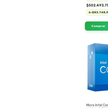
$502.493,7
6
$83.748,
x
Micro Intel C