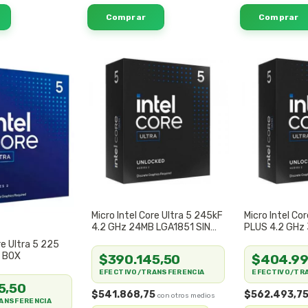
Micro Intel Core Ultra 5 245kF
Micro Intel Co
4.2 GHz 24MB LGA1851 SIN
PLUS 4.2 GHz
COOLER
re Ultra 5 225
1 BOX
$390.145,50
$404.99
EFECTIVO/TRANSFERENCIA
EFECTIVO/TR
5,50
$541.868,75
$562.493,7
ANSFERENCIA