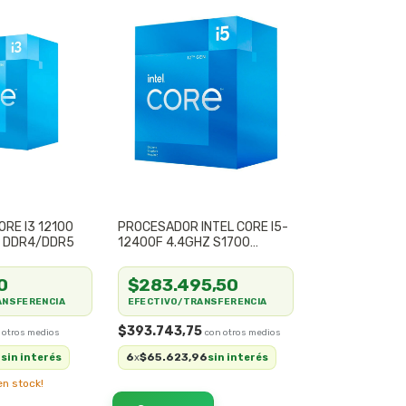
ORE I3 12100
PROCESADOR INTEL CORE I5-
0 DDR4/DDR5
12400F 4.4GHZ S1700
DDR4/DDR5
0
$283.495,50
ANSFERENCIA
EFECTIVO/TRANSFERENCIA
$393.743,75
0
6
$65.623,96
sin interés
x
sin interés
n stock!