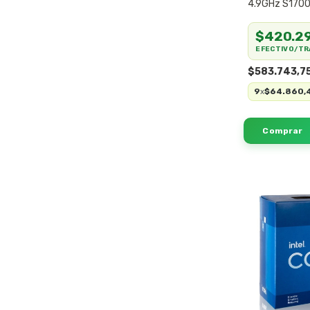
4.9GHz S170
SIN COOLER
$420.29
EFECTIVO/TR
$583.743,7
9
$64.860,
x