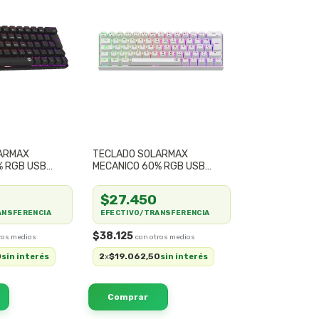
ARMAX
TECLADO SOLARMAX
% RGB USB
MECANICO 60% RGB USB
76C
BLANCO
$27.450
ANSFERENCIA
EFECTIVO/TRANSFERENCIA
$38.125
0
2
$19.062,50
sin interés
x
sin interés