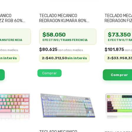
ANICO
TECLADO MECANICO
TECLADO MEC
ZZ RGB 60%
REDRAGON KUMARA 80%
REDRAGON FI
 GAMER
COMPACTO NEGRO K552KR
INALAMBRICO
COMPACTO
$58.050
$73.350
ANSFERENCIA
EFECTIVO/TRANSFERENCIA
EFECTIVO/TR
$80.625
$101.875
2
$40.312,50
3
$33.958,3
in interés
x
sin interés
x
Comprar