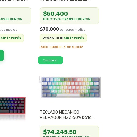
PC SWITCH
ESPAÑOL
$50.400
ANSFERENCIA
EFECTIVO/TRANSFERENCIA
$70.000
0
2
$35.000
sin interés
x
sin interés
¡Solo quedan
4
en stock!
Comprar
TECLADO MECANICO
REDRAGON FIZZ 60% K616
RGB WG BLANCO CON GRIS
$74.245,50