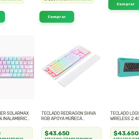
MER SOLARMAX
TECLADO REDRAGON SHIVA
TECLADO LOG
% INALAMBRICO
RGB APOYA MUÑECA
WIRELESS 2.4
 PC SWITCH
MEMBRANA USB 100% (2
COLORES)
0
$43.650
$43.650
ANSFERENCIA
EFECTIVO/TRANSFERENCIA
EFECTIVO/TR