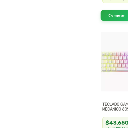
TECLADO GA
MECANICO 60
RGB PS4 PS5
GMKB64RW
$43.65
EFECTIVO/TR