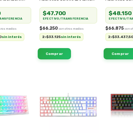
 K630-RGB
RGB PS4 PS5 PC SWITCH
RGB PS4 PS5 
GMKB88RB
GMKB88RW
0
$47.700
$48.150
ANSFERENCIA
EFECTIVO/TRANSFERENCIA
EFECTIVO/TR
$66.250
$66.875
0
2
$33.125
2
$33.437,5
sin interés
x
sin interés
x