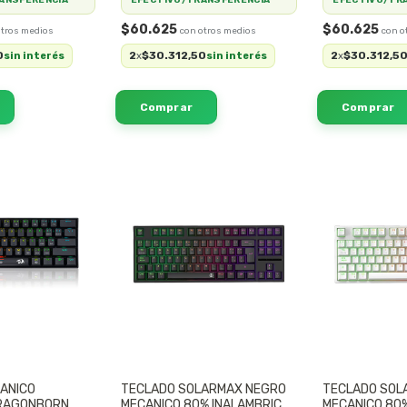
$60.625
$60.625
0
2
$30.312,50
2
$30.312,5
sin interés
x
sin interés
x
ANICO
TECLADO SOLARMAX NEGRO
TECLADO SOL
RAGONBORN
MECANICO 80% INALAMBRICO
MECANICO 80