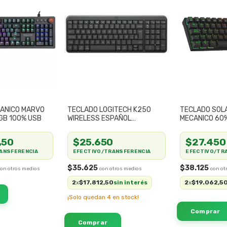
ANICO MARVO
TECLADO LOGITECH K250
TECLADO SOL
RGB 100% USB
WIRELESS ESPAÑOL
MECANICO 60
MULTIMEDIA BAJO CONSUMO
NEGRO GMKB
,50
$25.650
$27.450
ANSFERENCIA
EFECTIVO/TRANSFERENCIA
EFECTIVO/TR
$35.625
$38.125
2
$17.812,50
2
$19.062,5
x
sin interés
x
¡Solo quedan
4
en stock!