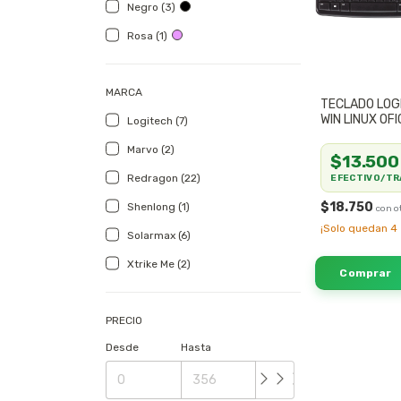
Negro (3)
Rosa (1)
MARCA
TECLADO LOG
WIN LINUX OFI
Logitech (7)
Marvo (2)
$13.500
Redragon (22)
EFECTIVO/TR
$18.750
Shenlong (1)
¡Solo quedan
4
Solarmax (6)
Xtrike Me (2)
PRECIO
Desde
Hasta