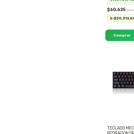
$60.625
2
$30.312,5
x
TECLADO MEC
REDRAGON D