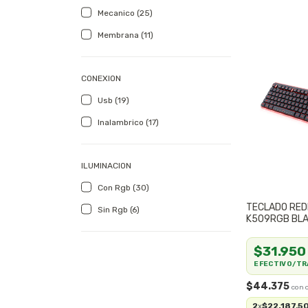
Mecanico (25)
Membrana (11)
CONEXION
Usb (19)
Inalambrico (17)
ILUMINACION
Con Rgb (30)
TECLADO RED
Sin Rgb (6)
K509RGB BLA
MEMBRANA
$31.950
EFECTIVO/TR
$44.375
2
$22.187,5
x