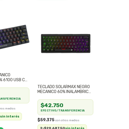
ANICO
% 6100 USB C
TECLADO SOLARMAX NEGRO
MECANICO 60% INALAMBRICO
RGB PS4 PS5 PC SWITCH
ANSFERENCIA
GMKB64RB
$42.750
EFECTIVO/TRANSFERENCIA
0
sin interés
$59.375
2
$29.687,50
x
sin interés