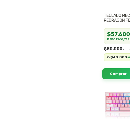
TECLADO MEC
REDRAGON FI
K617CT-RGB
$57.600
EFECTIVO/TR
$80.000
2
$40.000
x
s