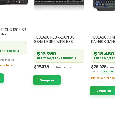
ITECH K120 USB
CINA
TECLADO REDRAGON BK-
TECLADO XTRI
8345 NEGRO WIRELESS
RAINBOX GAM
MEMBRANA
ANSFERENCIA
$13.950
$18.450
EFECTIVO/TRANSFERENCIA
EFECTIVO/TR
en stock!
$19.375
$25.625
$31.250
18
% OFF
¡No te lo pierdas