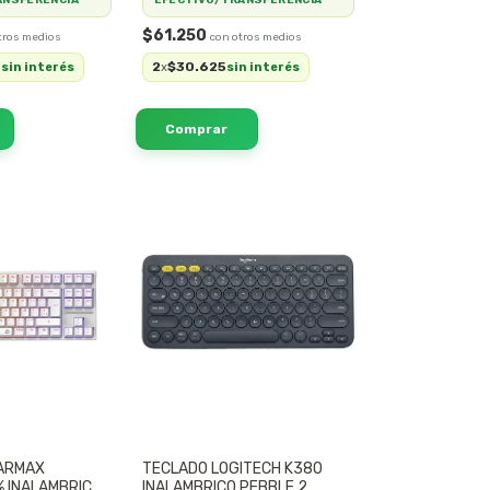
$61.250
0
2
$30.625
sin interés
x
sin interés
ARMAX
TECLADO LOGITECH K380
% INALAMBRICO
INALAMBRICO PEBBLE 2