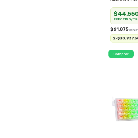
60% USB RGB
$44.55
EFECTIVO/TR
$61.875
2
$30.937,5
x
Comprar