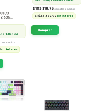
EFECTIVO/TRANSFERENCIA
$103.118,75
ANICO
3
$34.372,92
x
sin interés
ZZ 60%
 RGB GAMER
ANSFERENCIA
3
sin interés