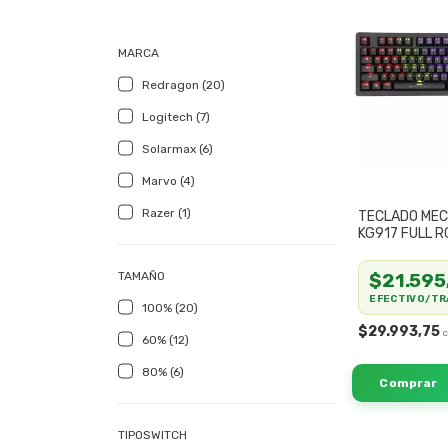
MARCA
Redragon (20)
Logitech (7)
Solarmax (6)
Marvo (4)
Razer (1)
TECLADO MEC
KG917 FULL 
$21.595
TAMAÑO
EFECTIVO/TR
100% (20)
$29.993,75
60% (12)
80% (6)
TIPOSWITCH