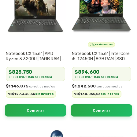
Notebook CX 15.6" | AMD
Notebook CX 15.6" | Intel Core
Ryzen 3 3200U | 16GB RAM |
i5-12450H | 8GB RAM | SSD
SSD 512GB | Edición
256GB | Potencia Serie H
Potenciada
$825.750
$894.600
EFECTIVO/TRANSFERENCIA
EFECTIVO/TRANSFERENCIA
$1.146.875
$1.242.500
9
$127.430,56
9
$138.055,56
x
sin interés
x
sin interés