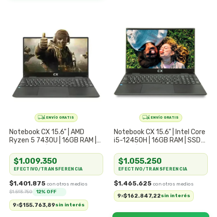
Notebook CX 15.6" | AMD
Notebook CX 15.6" | Intel Core
Ryzen 5 7430U | 16GB RAM |
i5-12450H | 16GB RAM | SSD
SSD 512GB | Potencia &
512GB | Potencia Serie H Pro
Diseño Avanzado
$1.009.350
$1.055.250
EFECTIVO/TRANSFERENCIA
EFECTIVO/TRANSFERENCIA
$1.401.875
$1.465.625
$1.593.750
12
% OFF
9
$162.847,22
x
sin interés
9
$155.763,89
x
sin interés