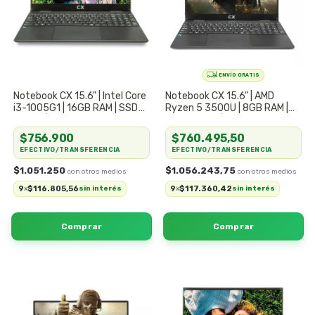
Notebook CX 15.6" | Intel Core
Notebook CX 15.6" | AMD
i3-1005G1 | 16GB RAM | SSD
Ryzen 5 3500U | 8GB RAM |
512GB | Multitarea Fluida Pro
SSD 256GB | Potencia &
Movilidad
$756.900
$760.495,50
EFECTIVO/TRANSFERENCIA
EFECTIVO/TRANSFERENCIA
$1.051.250
$1.056.243,75
9
$116.805,56
9
$117.360,42
x
sin interés
x
sin interés