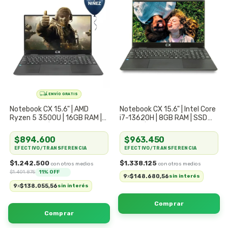
Notebook CX 15.6" | AMD
Notebook CX 15.6" | Intel Core
Ryzen 5 3500U | 16GB RAM |
i7-13620H | 8GB RAM | SSD
SSD 512GB | Potencia &
256GB | Máximo Rendimiento
Diseño Multitarea
Serie H
$894.600
$963.450
EFECTIVO/TRANSFERENCIA
EFECTIVO/TRANSFERENCIA
$1.242.500
$1.338.125
$1.401.875
11
% OFF
9
$148.680,56
x
sin interés
9
$138.055,56
x
sin interés