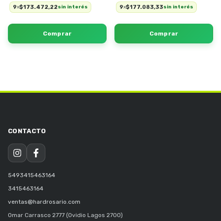
9
$173.472,22
9
$177.083,33
x
sin interés
x
sin interés
5493415463164
3415463164
ventas@hardrosario.com
Omar Carrasco 2777 (Ovidio Lagos 2700)