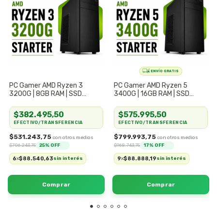
PC Gamer AMD Ryzen 3
PC Gamer AMD Ryzen 5
3200G | 8GB RAM | SSD
3400G | 16GB RAM | SSD
240GB | Kit Completo
480GB | Kit Completo
$382.495,50
$575.995,50
EFECTIVO/TRANSFERENCIA
EFECTIVO/TRANSFERENCIA
$531.243,75
$799.993,75
$706.243,75
25
% OFF
$968.743,75
17
% OFF
6
$88.540,63
9
$88.888,19
x
sin interés
x
sin interés